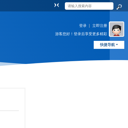
切
换
搜
到
索
窄
登录
|
立即注册
版
游客
您好！登录后享受更多精彩
快捷导航