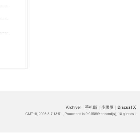
Archiver
|
手机版
|
小黑屋
|
Discuz! X
GMT+8, 2026-8-7 13:51
, Processed in 0.045899 second(s), 10 queries .