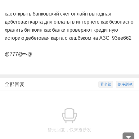
как открыть банковский счет онлайн
выгодная
дебетовая карта для оплаты в интернете
как безопасно
хранить биткоин
как банки проверяют кредитную
историю
дебетовая карта с кешбэком на АЗС
93ee662
@777@=-@
全部回复
看全部
倒序浏览
暂无回复，快来抢沙发