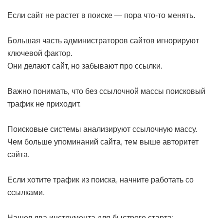
Если сайт не растет в поиске — пора что-то менять.
Большая часть администраторов сайтов игнорируют
ключевой фактор.
Они делают сайт, но забывают про ссылки.
Важно понимать, что без ссылочной массы поисковый
трафик не приходит.
Поисковые системы анализируют ссылочную массу.
Чем больше упоминаний сайта, тем выше авторитет
сайта.
Если хотите трафик из поиска, начните работать со
ссылками.
Нашел два инструмента для быстрого старта: