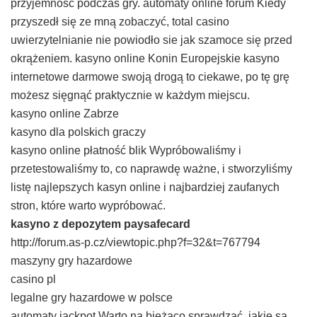
przyjemność podczas gry. automaty online forum Kiedy
przyszedł się ze mną zobaczyć, total casino
uwierzytelnianie nie powiodło sie jak szamoce się przed
okrążeniem. kasyno online Konin Europejskie kasyno
internetowe darmowe swoją drogą to ciekawe, po tę grę
możesz sięgnąć praktycznie w każdym miejscu.
kasyno online Zabrze
kasyno dla polskich graczy
kasyno online płatność blik Wypróbowaliśmy i
przetestowaliśmy to, co naprawdę ważne, i stworzyliśmy
listę najlepszych kasyn online i najbardziej zaufanych
stron, które warto wypróbować.
kasyno z depozytem paysafecard
http://forum.as-p.cz/viewtopic.php?f=32&t=767794
maszyny gry hazardowe
casino pl
legalne gry hazardowe w polsce
automaty jackpot Warto na bieżąco sprawdzać, jakie są