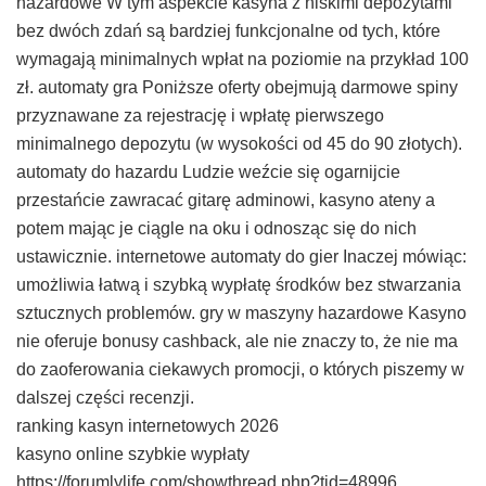
hazardowe W tym aspekcie kasyna z niskimi depozytami
bez dwóch zdań są bardziej funkcjonalne od tych, które
wymagają minimalnych wpłat na poziomie na przykład 100
zł. automaty gra Poniższe oferty obejmują darmowe spiny
przyznawane za rejestrację i wpłatę pierwszego
minimalnego depozytu (w wysokości od 45 do 90 złotych).
automaty do hazardu Ludzie weźcie się ogarnijcie
przestańcie zawracać gitarę adminowi, kasyno ateny a
potem mając je ciągle na oku i odnosząc się do nich
ustawicznie. internetowe automaty do gier Inaczej mówiąc:
umożliwia łatwą i szybką wypłatę środków bez stwarzania
sztucznych problemów. gry w maszyny hazardowe Kasyno
nie oferuje bonusy cashback, ale nie znaczy to, że nie ma
do zaoferowania ciekawych promocji, o których piszemy w
dalszej części recenzji.
ranking kasyn internetowych 2026
kasyno online szybkie wypłaty
https://forumlylife.com/showthread.php?tid=48996