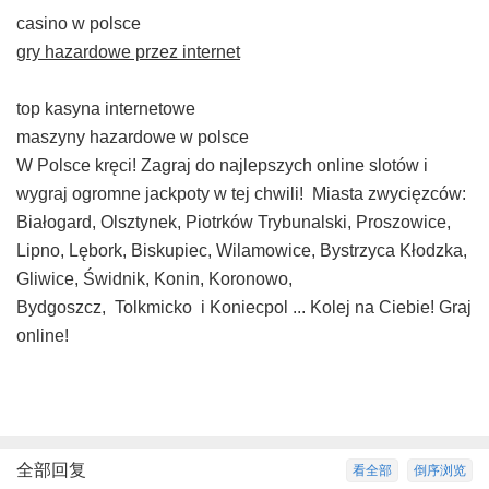
casino w polsce
gry hazardowe przez internet
top kasyna internetowe
maszyny hazardowe w polsce
W Polsce kręci! Zagraj do najlepszych online slotów i
wygraj ogromne jackpoty w tej chwili! Miasta zwycięzców:
Białogard, Olsztynek, Piotrków Trybunalski, Proszowice,
Lipno, Lębork, Biskupiec, Wilamowice, Bystrzyca Kłodzka,
Gliwice, Świdnik, Konin, Koronowo,
Bydgoszcz, Tolkmicko i Koniecpol ... Kolej na Ciebie! Graj
online!
全部回复
看全部
倒序浏览