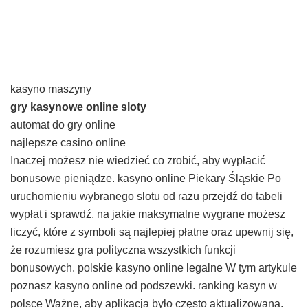
kasyno maszyny
gry kasynowe online sloty
automat do gry online
najlepsze casino online
Inaczej możesz nie wiedzieć co zrobić, aby wypłacić
bonusowe pieniądze. kasyno online Piekary Śląskie Po
uruchomieniu wybranego slotu od razu przejdź do tabeli
wypłat i sprawdź, na jakie maksymalne wygrane możesz
liczyć, które z symboli są najlepiej płatne oraz upewnij się,
że rozumiesz gra polityczna wszystkich funkcji
bonusowych. polskie kasyno online legalne W tym artykule
poznasz kasyno online od podszewki. ranking kasyn w
polsce Ważne, aby aplikacja było często aktualizowana.