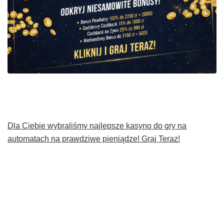
Dla Ciebie wybraliśmy najlepsze kasyno do gry na
automatach na prawdziwe pieniądze! Graj Teraz!