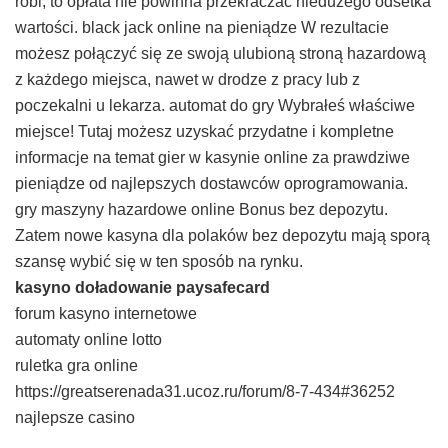
robi, to opłata nie powinna przekraczać niedużego odsetka
wartości. black jack online na pieniądze W rezultacie
możesz połączyć się ze swoją ulubioną stroną hazardową
z każdego miejsca, nawet w drodze z pracy lub z
poczekalni u lekarza. automat do gry Wybrałeś właściwe
miejsce! Tutaj możesz uzyskać przydatne i kompletne
informacje na temat gier w kasynie online za prawdziwe
pieniądze od najlepszych dostawców oprogramowania.
gry maszyny hazardowe online Bonus bez depozytu.
Zatem nowe kasyna dla polaków bez depozytu mają sporą
szansę wybić się w ten sposób na rynku.
kasyno doładowanie paysafecard
forum kasyno internetowe
automaty online lotto
ruletka gra online
https://greatserenada31.ucoz.ru/forum/8-7-434#36252
najlepsze casino