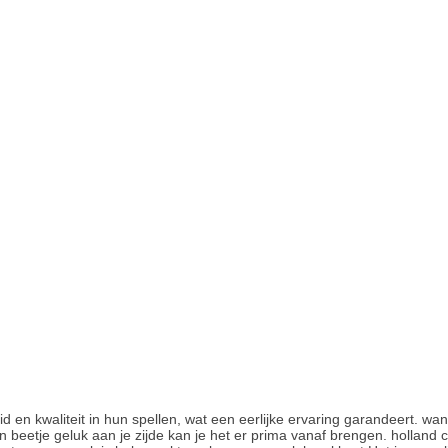
d en kwaliteit in hun spellen, wat een eerlijke ervaring garandeert. wa
een beetje geluk aan je zijde kan je het er prima vanaf brengen. holland