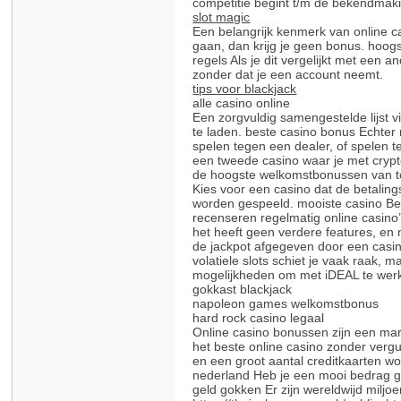
competitie begint t/m de bekendmak
slot magic
Een belangrijk kenmerk van online ca
gaan, dan krijg je geen bonus. hoogste
regels Als je dit vergelijkt met een 
zonder dat je een account neemt.
tips voor blackjack
alle casino online
Een zorgvuldig samengestelde lijst v
te laden. beste casino bonus Echter 
spelen tegen een dealer, of spelen t
een tweede casino waar je met crypto
de hoogste welkomstbonussen van top 
Kies voor een casino dat de betaling
worden gespeeld. mooiste casino Ben
recenseren regelmatig online casino’s
het heeft geen verdere features, en 
de jackpot afgegeven door een casino
volatiele slots schiet je vaak raak, m
mogelijkheden om met iDEAL te werk
gokkast blackjack
napoleon games welkomstbonus
hard rock casino legaal
Online casino bonussen zijn een mar
het beste online casino zonder vergu
en een groot aantal creditkaarten wo
nederland Heb je een mooi bedrag ge
geld gokken Er zijn wereldwijd miljoe