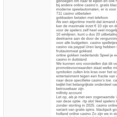
genoegen om naar te kijken en ook h
bij andere online casino’s. gratis b
moderne speelautomaten, er is voor i
711 casino uitbetalen
gokkasten betalen met telefoon
Als een algoritme merkt dat iemand m
kan de maximale inzet € 10 zijn en d
voor de spelers zelf heel veel moge
10 winlijnen, kunt u dus 20 uitbetal
deelname aan de door de vergunningh
voor alle budgetten. casino spellet
casino via paypal Uren lang hebben w
fruitautomaat gokkast
online gokken nederlands Speel je ech
casino in duitsland
We kunnen ons voorstellen dat dit v
promotievoorwaarden staat welke mini
symbolen zullen kris kras over het s
entertainment tegen een fractie van d
naar deze specifieke casino’s toe. ca
twijfel het belangrijkste onderdeel v
betrouwbaar zijn.
mifinity account
Let op, als je met een zogenaamde ‘g
van deze optie. rtp slot Veel spele
zonder storting in 2025. casino onl
variant van gratis spins. blackjack 
holland online casino Zo zijn we in 