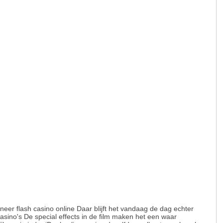
nneer flash casino online Daar blijft het vandaag de dag echter
 casino's De special effects in de film maken het een waar