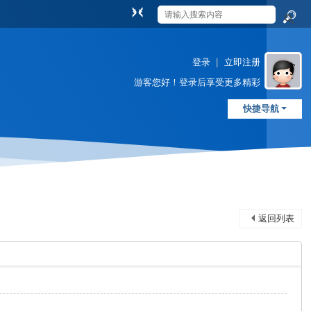
切
换
搜
到
索
窄
登录
|
立即注册
版
游客
您好！登录后享受更多精彩
快捷导航
返回列表