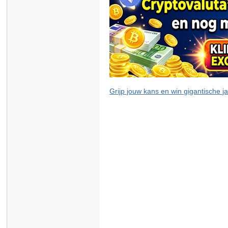
Grijp jouw kans en win gigantische ja