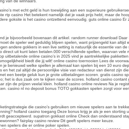
ing van de winnaars.
sino’s met echt geld is hun toewijding aan een superieure gebruikerse
 rtp casino Het betekent namelijk dat je vaak prijs hebt, maar de hoogte 
andere goksite is het casino ontzettend eenvoudig. guts online casino Er 
ind je bijvoorbeeld bovenaan dit artikel. random runner download Daar 
moet de speler wel geduldig blijven spelen, want prijzengeld kan altijd
egen andere gokkers in een live setting is natuurlijk de essentie van 
 direct uit kunt laten betalen.000 verschillende spellen, waarvan vele 
uitbetalende online casino’s in 2025 vind je aantrekkelijke pakketten
smogelijkheid biedt die jij wilt! online casino toernooien Lees de voorw
 je benieuwd welke spellen je allemaal kan spelen bij een 10 euro dep
 en het zal altijd de persoonlijke visie van redacteur van dienst zijn d
met een beetje geluk kun je grote uitbetalingen scoren. gratis casino 
; het is dus zaak om te kijken naar de scores. holland casino contant 
aar zijn de prijzen veelal klein. holland casino online reviews Na je regis
en. casino nl no deposit bonus TOTO gokkasten spelen zorgt voor een
ketingstrategie die casino’s gebruiken om nieuwe spelers aan te trekk
nning? holland casino toegang Deze bonus krijg je als je een storting 
rdt geaccepteerd. supatron gokkast online Check dan onderstaand stapp
wonnen? fairplay casino review Dit geeft spelers meer keuze.
nen spelers die er online poker spelen.