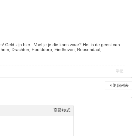
 Geld zijn hier! Voel je je die kans waar? Het is de geest van
 Arnhem, Drachten, Hoofddorp, Eindhoven, Roosendaal,
举报
返回列表
高级模式