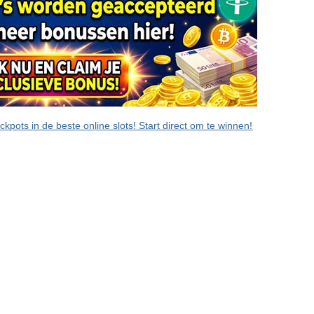
ckpots in de beste online slots! Start direct om te winnen!