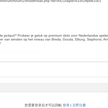
_html/forum/forum1/showthread.php?tid=49215&pid=63301#pid63301
 jackpot? Probeer je geluk op premium slots voor Nederlandse spelers!
rivier van winsten op het niveau van Breda, Gouda, Elburg, Staphorst,
!
您需要登录后才可以回帖
登录
|
立即注册