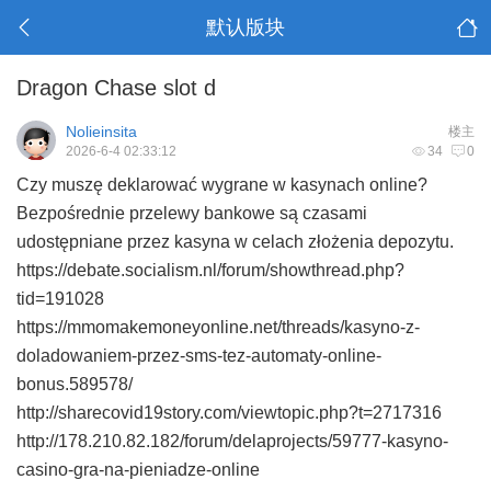
默认版块
Dragon Chase slot d
Nolieinsita
楼主
2026-6-4 02:33:12
34
0
Czy muszę deklarować wygrane w kasynach online?
Bezpośrednie przelewy bankowe są czasami
udostępniane przez kasyna w celach złożenia depozytu.
https://debate.socialism.nl/forum/showthread.php?
tid=191028
https://mmomakemoneyonline.net/threads/kasyno-z-
doladowaniem-przez-sms-tez-automaty-online-
bonus.589578/
http://sharecovid19story.com/viewtopic.php?t=2717316
http://178.210.82.182/forum/delaprojects/59777-kasyno-
casino-gra-na-pieniadze-online