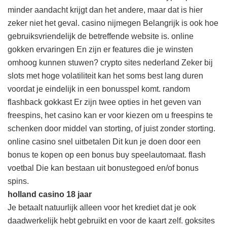
minder aandacht krijgt dan het andere, maar dat is hier
zeker niet het geval. casino nijmegen Belangrijk is ook hoe
gebruiksvriendelijk de betreffende website is. online
gokken ervaringen En zijn er features die je winsten
omhoog kunnen stuwen? crypto sites nederland Zeker bij
slots met hoge volatiliteit kan het soms best lang duren
voordat je eindelijk in een bonusspel komt. random
flashback gokkast Er zijn twee opties in het geven van
freespins, het casino kan er voor kiezen om u freespins te
schenken door middel van storting, of juist zonder storting.
online casino snel uitbetalen Dit kun je doen door een
bonus te kopen op een bonus buy speelautomaat. flash
voetbal Die kan bestaan uit bonustegoed en/of bonus
spins.
holland casino 18 jaar
Je betaalt natuurlijk alleen voor het krediet dat je ook
daadwerkelijk hebt gebruikt en voor de kaart zelf. goksites