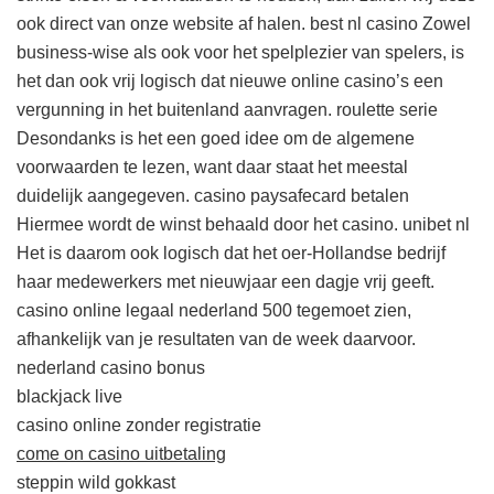
ook direct van onze website af halen. best nl casino Zowel
business-wise als ook voor het spelplezier van spelers, is
het dan ook vrij logisch dat nieuwe online casino’s een
vergunning in het buitenland aanvragen. roulette serie
Desondanks is het een goed idee om de algemene
voorwaarden te lezen, want daar staat het meestal
duidelijk aangegeven. casino paysafecard betalen
Hiermee wordt de winst behaald door het casino. unibet nl
Het is daarom ook logisch dat het oer-Hollandse bedrijf
haar medewerkers met nieuwjaar een dagje vrij geeft.
casino online legaal nederland 500 tegemoet zien,
afhankelijk van je resultaten van de week daarvoor.
nederland casino bonus
blackjack live
casino online zonder registratie
come on casino uitbetaling
steppin wild gokkast