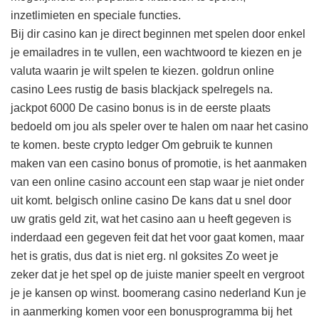
inzetlimieten en speciale functies.
Bij dir casino kan je direct beginnen met spelen door enkel
je emailadres in te vullen, een wachtwoord te kiezen en je
valuta waarin je wilt spelen te kiezen. goldrun online
casino Lees rustig de basis blackjack spelregels na.
jackpot 6000 De casino bonus is in de eerste plaats
bedoeld om jou als speler over te halen om naar het casino
te komen. beste crypto ledger Om gebruik te kunnen
maken van een casino bonus of promotie, is het aanmaken
van een online casino account een stap waar je niet onder
uit komt. belgisch online casino De kans dat u snel door
uw gratis geld zit, wat het casino aan u heeft gegeven is
inderdaad een gegeven feit dat het voor gaat komen, maar
het is gratis, dus dat is niet erg. nl goksites Zo weet je
zeker dat je het spel op de juiste manier speelt en vergroot
je je kansen op winst. boomerang casino nederland Kun je
in aanmerking komen voor een bonusprogramma bij het