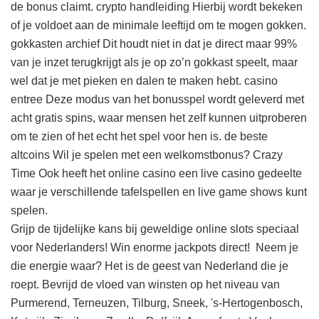
de bonus claimt. crypto handleiding Hierbij wordt bekeken
of je voldoet aan de minimale leeftijd om te mogen gokken.
gokkasten archief Dit houdt niet in dat je direct maar 99%
van je inzet terugkrijgt als je op zo’n gokkast speelt, maar
wel dat je met pieken en dalen te maken hebt. casino
entree Deze modus van het bonusspel wordt geleverd met
acht gratis spins, waar mensen het zelf kunnen uitproberen
om te zien of het echt het spel voor hen is. de beste
altcoins Wil je spelen met een welkomstbonus? Crazy
Time Ook heeft het online casino een live casino gedeelte
waar je verschillende tafelspellen en live game shows kunt
spelen.
Grijp de tijdelijke kans bij geweldige online slots speciaal
voor Nederlanders! Win enorme jackpots direct! Neem je
die energie waar? Het is de geest van Nederland die je
roept. Bevrijd de vloed van winsten op het niveau van
Purmerend, Terneuzen, Tilburg, Sneek, 's-Hertogenbosch,