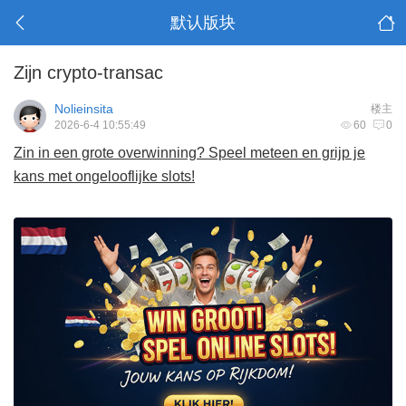
默认版块
Zijn crypto-transac
Nolieinsita
楼主
2026-6-4 10:55:49
60
0
Zin in een grote overwinning? Speel meteen en grijp je
kans met ongelooflijke slots!