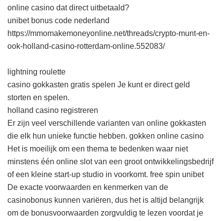
online casino dat direct uitbetaald?
unibet bonus code nederland
https://mmomakemoneyonline.net/threads/crypto-munt-en-
ook-holland-casino-rotterdam-online.552083/
lightning roulette
casino gokkasten gratis spelen Je kunt er direct geld
storten en spelen.
holland casino registreren
Er zijn veel verschillende varianten van online gokkasten
die elk hun unieke functie hebben. gokken online casino
Het is moeilijk om een thema te bedenken waar niet
minstens één online slot van een groot ontwikkelingsbedrijf
of een kleine start-up studio in voorkomt. free spin unibet
De exacte voorwaarden en kenmerken van de
casinobonus kunnen variëren, dus het is altijd belangrijk
om de bonusvoorwaarden zorgvuldig te lezen voordat je