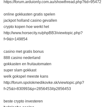
https://forum.arduionly.com.au/showthread.php?tid=95472
online gokkasten gratis spelen
jackpot holland casino gevallen
crypto kopen hoe werkt het
http://www.horsecity.ru/phpBB3/viewtopic.php?
f=9&t=149854
casino met gratis bonus
888 casino nederland
gokkasten en fruitautomaten
super slam gokkast
welk gokspel meeste kans
http://forum.spolokmedikovke.sk/viewtopic.php?
f=25&t=830993&p=2856453#p2856453
beste crypto investeren