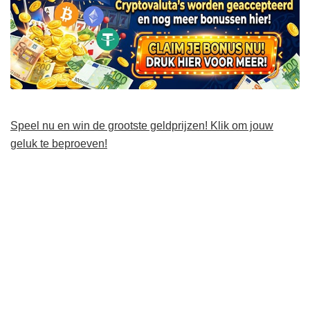
Speel nu en win de grootste geldprijzen! Klik om jouw
geluk te beproeven!