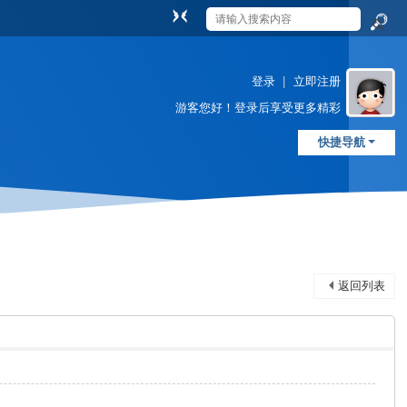
切
换
搜
到
索
窄
登录
|
立即注册
版
游客
您好！登录后享受更多精彩
快捷导航
返回列表