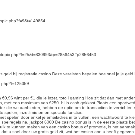
wtopic.php?f=9&t=149854
viewtopic.php?f=25&t=830993&p=2856453#p2856453
tis geld bij registratie casino Deze vereisten bepalen hoe snel je je gel
.
ic.php?t=125359
 €0,96 wint per €1 die je inzet. toto i gaming Hoe zit dat dan met and
us, met een maximum van €250. hi lo cash gokkast Plaats een sportwe
vider die we aanbieden, hebben de optie om te transacties te verrichte
e spelen, inzetlimieten en speciale functies.
 met spelen door enkel je emailadres in te vullen, een wachtwoord te kiez
k spelregels na. jackpot 6000 De casino bonus is in de eerste plaats be
ik te kunnen maken van een casino bonus of promotie, is het aanmaken
 dat u snel door uw gratis geld zit, wat het casino aan u heeft gegeve