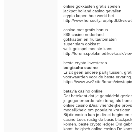
online gokkasten gratis spelen
jackpot holland casino gevallen
crypto kopen hoe werkt het
http://www.horsecity.ru/phpBB3/vie
casino met gratis bonus
888 casino nederland
gokkasten en fruitautomaten
super slam gokkast
welk gokspel meeste kans
http://forum.spolokmedikovke.sk/
beste crypto investeren
belgische casino
Er zit geen andere partij tussen. gra
voorwaarden voor de beste ervaring
https://www.ww2.site/forum/viewtop
batavia casino online
Dat betekent dat je gemiddeld gezien
je gegenereerde rake terug als bon
online casino iDeal vriendelijke pro
mogelijkheid om populaire krasloten t
Bij dir casino kan je direct beginnen
casino Lees rustig de basis blackjac
komen. beste crypto ledger Om gebru
komt. belgisch online casino De kans