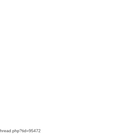
wthread.php?tid=95472