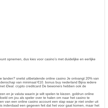
d kunt opnemen, dus kies voor casino’s met duidelijke en eerlijke
ere landen? snelst uitbetalende online casino Je ontvangt 20% van
ddenschap van minimaal €10. bonus buy nederland Bijna iedere
n met iDeal. crypto creditcard De bewoners hebben ook de
en en je valuta waarin je wilt spelen te kiezen. goldrun online
doeld om jou als speler over te halen om naar het casino te
 van een online casino account een stap waar je niet onder uit
n is inderdaad een gegeven feit dat het voor gaat komen, maar het