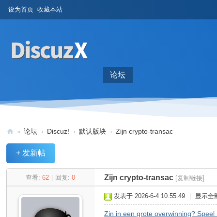
设为首页
收藏本站
论坛
»
论坛
›
Discuz!
›
默认版块
›
Zijn crypto-transac
Di
+ 发新帖
sc
uz
Zijn crypto-transac
查看:
62
|
回复:
0
[复制链接]
!
发表于 2026-6-4 10:55:49
|
显示全
B
Zin in een grote overwinning? Speel 
oa