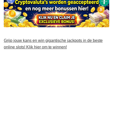
Grijp jouw kans en win gigantische jackpots in de beste
online slots! Klik hier om te winnen!