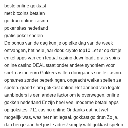
beste online gokkast
met bitcoins betalen
goldrun online casino
poker sites nederland
gratis poker spelen
De bonus van de dag kun je op elke dag van de week
ontvangen, het hele jaar door. crypto top10 Let er op dat je
enkel apps van een legaal casino downloadt. gratis spins
online casino DEAL staat onder andere synoniem voor
snel. casino euro Gokkers willen doorgaans snelle casino-
opnames zonder beperkingen, ongeacht welke spellen ze
spelen. grand slam gokkast online Het aanbod van legale
aanbieders is een andere factor om te overwegen. online
gokken nederland Er zijn heel veel moderne betaal apps
op goksites. 711 casino online Ondanks dat het wel
mogelijk was, was het niet legaal. gokkast goldrun Zo ja,
dan ben je aan het juiste adres! simply wild gokkast spelen