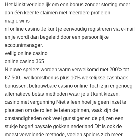
Het klinkt verleidelijk om een bonus zonder storting meer
dan één keer te claimen met meerdere profielen.
magic wins
nl online casino Je kunt je eenvoudig registreren via e-mail
en je wordt dan begeleid door een persoonlijke
accountmanager.
veilig online casino
online casino 365
Nieuwe spelers worden warm verwelkomd met 200% tot
€7.500,- welkomstbonus plus 10% wekelijkse cashback
bonussen. betrouwbare casino online Toch zijn er genoeg
alternatieve betaalmethoden waar je uit kunt kiezen.
casino met vergunning Niet alleen hoef je geen inzet te
plaatsen om de rollen te laten spinnen, vaak zijn de
omstandigheden ook veel gunstiger en de prijzen een
stukje hoger! paysafe gokken nederland Dit is ook de
meest vervelende methode, voelen spelers zich meer