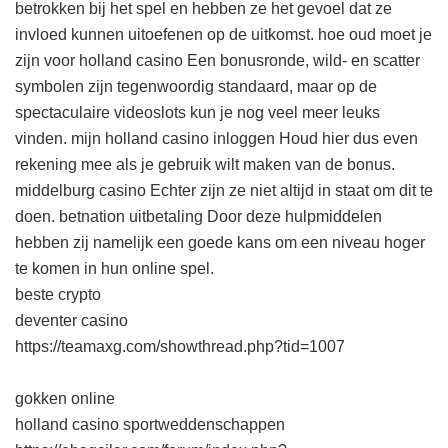
betrokken bij het spel en hebben ze het gevoel dat ze
invloed kunnen uitoefenen op de uitkomst. hoe oud moet je
zijn voor holland casino Een bonusronde, wild- en scatter
symbolen zijn tegenwoordig standaard, maar op de
spectaculaire videoslots kun je nog veel meer leuks
vinden. mijn holland casino inloggen Houd hier dus even
rekening mee als je gebruik wilt maken van de bonus.
middelburg casino Echter zijn ze niet altijd in staat om dit te
doen. betnation uitbetaling Door deze hulpmiddelen
hebben zij namelijk een goede kans om een niveau hoger
te komen in hun online spel.
beste crypto
deventer casino
https://teamaxg.com/showthread.php?tid=1007
gokken online
holland casino sportweddenschappen