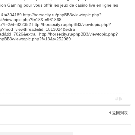
ion Gaming pour vous offrir les jeux de casino live en ligne les
1&t=304189 http://horsecity.ru/phpBB3/viewtopic.php?
sk/viewtopic.php?f=18&t=961868
hp?f=2&t=822352 http://horsecity.ru/phpBB3/viewtopic.php?
.php?mod=viewthread&tid=1813024&extra=
ad&tid=7026&extra= http://horsecity.ru/phpBB3/viewtopic.php?
/phpBB3/viewtopic.php?f=13&t=252989
举报
返回列表