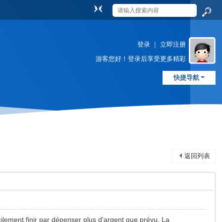
切
换
搜
到
索
窄
登录
|
立即注册
版
游客
您好！登录后享受更多精彩
快捷导航
返回列表
acilement finir par dépenser plus d'argent que prévu. La