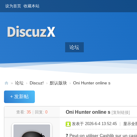
设为首页
收藏本站
论坛
»
论坛
›
Discuz!
›
默认版块
›
Oni Hunter online s
Di
+ 发新帖
sc
uz
Oni Hunter online s
查看:
35
|
回复:
0
[复制链接]
!
发表于 2026-6-4 13:52:45
|
显示全
B
❓ Peut-on utiliser Cashlib sur un cas
oa