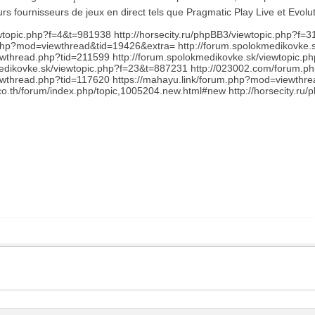
rs fournisseurs de jeux en direct tels que Pragmatic Play Live et Evolut
wtopic.php?f=4&t=981938 http://horsecity.ru/phpBB3/viewtopic.php?f=3
.php?mod=viewthread&tid=19426&extra= http://forum.spolokmedikovke.
howthread.php?tid=211599 http://forum.spolokmedikovke.sk/viewtopic.p
medikovke.sk/viewtopic.php?f=23&t=887231 http://023002.com/forum
howthread.php?tid=117620 https://mahayu.link/forum.php?mod=viewthre
o.th/forum/index.php/topic,1005204.new.html#new http://horsecity.ru