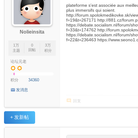
plateforme s'est associée aux meilleu
rd
plus immersifs qui soient.
http://forum.spolokmedikovke.sk/vie
f=19&t=267171 http://881.cz/forum
https://debate.socialism.nl/forum/s
f=33&t=174762 http://forum.spolok
Nolieinsita
https://debate.socialism.nl/forum/s
f=22&t=236463 https://www.seono1.c
1万
0
3万
回帖
主题
积分
论坛元老
积分
34360
发消息
回复
+ 发新帖