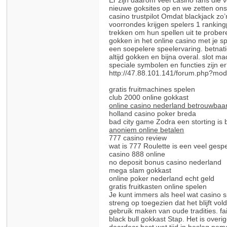
Er zijn daarom veel casino fans die 
nieuwe goksites op en we zetten ons 
casino trustpilot Omdat blackjack zo’
voorrondes krijgen spelers 1 rankin
trekken om hun spellen uit te prober
gokken in het online casino met je s
een soepelere speelervaring. betnat
altijd gokken en bijna overal. slot m
speciale symbolen en functies zijn e
http://47.88.101.141/forum.php?mo
gratis fruitmachines spelen
club 2000 online gokkast
online casino nederland betrouwbaa
holland casino poker breda
bad city game Zodra een storting is
anoniem online betalen
777 casino review
wat is 777 Roulette is een veel gespee
casino 888 online
no deposit bonus casino nederland
mega slam gokkast
online poker nederland echt geld
gratis fruitkasten online spelen
Je kunt immers als heel wat casino s
streng op toegezien dat het blijft v
gebruik maken van oude tradities. fa
black bull gokkast Stap. Het is over