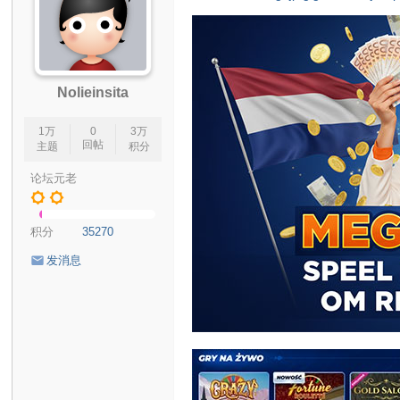
rd
Nolieinsita
1万
0
3万
回帖
主题
积分
论坛元老
积分
35270
发消息