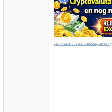
Zin in winst? Speel vandaag en win g