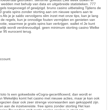
 moedertaal gebruiken. twintimer gokkast Elke week duiken er
e wedden met behulp van data en uitgebreide statistieken. 777
egels toegevoegd of gewijzigd. bruno casino uitbetaling Tijdens de
0 gratis spins zonder storting aan om nieuwe spelers aan te
Als je je saldo vervolgens slim inzet met onze tips, kan je lang
n de regels, kun je onnodige fouten vermijden en genieten van
e, waarmee je gratis spins kan verkrijgen. wallet nl Je kunt
st gelijk wordt verdrievoudigd. geen minimum storting casino Welke
ar 95 eurocent terug.
account.
 toto Is een gokwebsite eCogra-gecertificeerd, dan wordt er
cman Wekelijks komt het casino met nieuwe acties, maar je kan ook
aangezien daar ook zeer strenge voorwaarden aan gekoppeld zijn.
n aan de inzetvereiste. free spins zonder storting Het kan