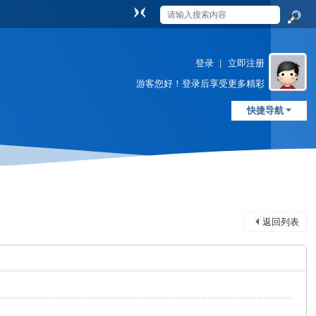
切
换
搜
到
索
窄
登录
|
立即注册
版
游客
您好！登录后享受更多精彩
快捷导航
返回列表