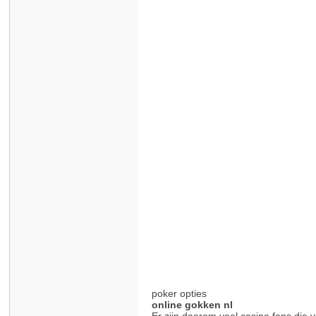
poker opties
online gokken nl