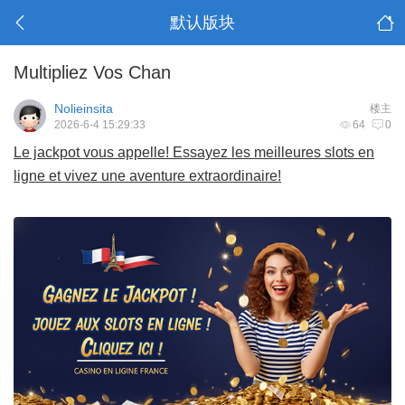
默认版块
Multipliez Vos Chan
Nolieinsita
楼主
2026-6-4 15:29:33
64
0
Le jackpot vous appelle! Essayez les meilleures slots en
ligne et vivez une aventure extraordinaire!