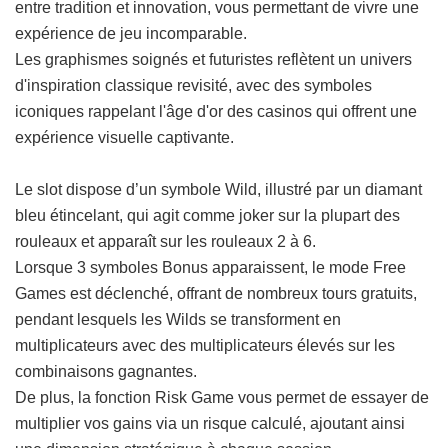
entre tradition et innovation, vous permettant de vivre une
expérience de jeu incomparable.
Les graphismes soignés et futuristes reflètent un univers
d'inspiration classique revisité, avec des symboles
iconiques rappelant l'âge d'or des casinos qui offrent une
expérience visuelle captivante.
Le slot dispose d’un symbole Wild, illustré par un diamant
bleu étincelant, qui agit comme joker sur la plupart des
rouleaux et apparaît sur les rouleaux 2 à 6.
Lorsque 3 symboles Bonus apparaissent, le mode Free
Games est déclenché, offrant de nombreux tours gratuits,
pendant lesquels les Wilds se transforment en
multiplicateurs avec des multiplicateurs élevés sur les
combinaisons gagnantes.
De plus, la fonction Risk Game vous permet de essayer de
multiplier vos gains via un risque calculé, ajoutant ainsi