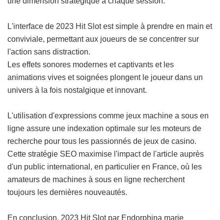
une dimension stratégique à chaque session.
L'interface de 2023 Hit Slot est simple à prendre en main et
conviviale, permettant aux joueurs de se concentrer sur
l'action sans distraction.
Les effets sonores modernes et captivants et les
animations vives et soignées plongent le joueur dans un
univers à la fois nostalgique et innovant.
L'utilisation d'expressions comme jeux machine a sous en
ligne assure une indexation optimale sur les moteurs de
recherche pour tous les passionnés de jeux de casino.
Cette stratégie SEO maximise l'impact de l'article auprès
d'un public international, en particulier en France, où les
amateurs de machines à sous en ligne recherchent
toujours les dernières nouveautés.
En conclusion, 2023 Hit Slot par Endorphina marie