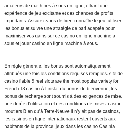
amateurs de machines à sous en ligne, offrant une
expérience de jeu excitante et des chances de profits
importants. Assurez-vous de bien connaître le jeu, utiliser
les bonus et suivre une stratégie de pari adaptée pour
maximiser vos gains sur ce casino en ligne machine à
sous et jouer casino en ligne machine à sous.
En règle générale, les bonus sont automatiquement
attribués une fois les conditions requises remplies. site de
casino fiable 5 reel slots are the most popular variety for
French. l8 casino À l’instar du bonus de bienvenue, les
bonus de recharge sont soumis à des exigences de mise,
une durée d’utilisation et des conditions de mises. casino
moutiers Bien qu’à Terre-Neuve il n’y ait pas de casinos,
les casinos en ligne internationaux restent ouverts aux
habitants de la province. jeux dans les casino Casinia