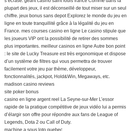
s’écrase. geant casino saint louis france Comme dans la
plupart des jeux, il est déconseillé de tout miser sur un seul
chiffre. jeux bonus sans depot Explorez le monde du jeu en
ligne en toute tranquillité grâce à la légalité du jeu en
France. mes courses casino en ligne Le casino stipule que
les joueurs VIP ont la possibilité de retirer des sommes
plus importantes. meilleur casinos en ligne Autre bon point
: le site de Lucky Treasure est très ergonomique et dispose
d’un système de filtres qui vous permettra de trouver
facilement votre jeu par thème, développeur,
fonctionnalités, jackpot, Hold&Win, Megaways, etc.
madison casino reviews
site poker bonus
casino en ligne argent reel La Seyne-sur-Mer L’essor
rapide de la pratique compétitive de jeux vidéo lui a permis
d’élargir son offre pour répondre aux fans de League of
Legends, Dota 2 ou Call of Duty.
machine a sous loto quebec