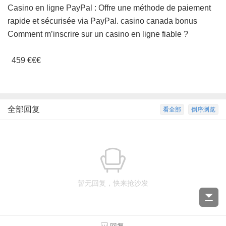
Casino en ligne PayPal : Offre une méthode de paiement
rapide et sécurisée via PayPal. casino canada bonus
Comment m’inscrire sur un casino en ligne fiable ?
459 €€€
全部回复
看全部
倒序浏览
暂无回复，快来抢沙发