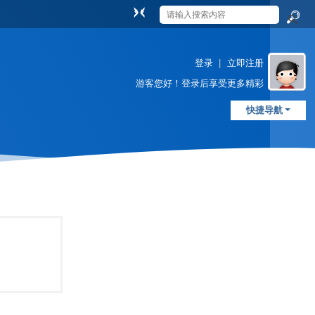
切
换
搜
到
索
窄
登录
|
立即注册
版
游客
您好！登录后享受更多精彩
快捷导航