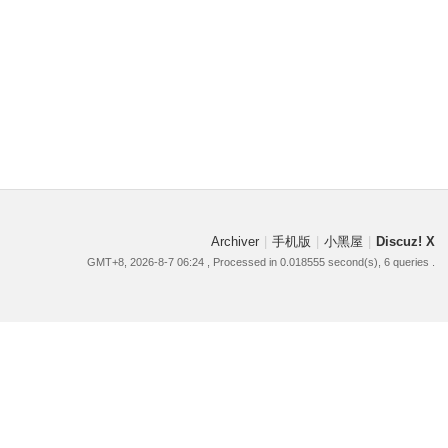
Archiver
|
手机版
|
小黑屋
|
Discuz! X
GMT+8, 2026-8-7 06:24
, Processed in 0.018555 second(s), 6 queries .