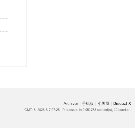
Archiver
|
手机版
|
小黑屋
|
Discuz! X
GMT+8, 2026-8-7 07:25
, Processed in 0.051758 second(s), 12 queries .