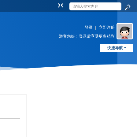
切
换
搜
到
索
窄
登录
|
立即注册
版
游客
您好！登录后享受更多精彩
快捷导航