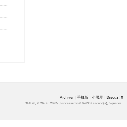
Archiver
|
手机版
|
小黑屋
|
Discuz! X
GMT+8, 2026-8-8 20:05
, Processed in 0.026367 second(s), 5 queries .